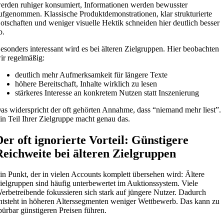
erden ruhiger konsumiert, Informationen werden bewusster
ufgenommen. Klassische Produktdemonstrationen, klar strukturierte
otschaften und weniger visuelle Hektik schneiden hier deutlich besser
b.
esonders interessant wird es bei älteren Zielgruppen. Hier beobachten
ir regelmäßig:
deutlich mehr Aufmerksamkeit für längere Texte
höhere Bereitschaft, Inhalte wirklich zu lesen
stärkeres Interesse an konkretem Nutzen statt Inszenierung
as widerspricht der oft gehörten Annahme, dass “niemand mehr liest”.
in Teil Ihrer Zielgruppe macht genau das.
Der oft ignorierte Vorteil: Günstigere
Reichweite bei älteren Zielgruppen
in Punkt, der in vielen Accounts komplett übersehen wird: Ältere
ielgruppen sind häufig unterbewertet im Auktionssystem. Viele
erbetreibende fokussieren sich stark auf jüngere Nutzer. Dadurch
ntsteht in höheren Alterssegmenten weniger Wettbewerb. Das kann zu
pürbar günstigeren Preisen führen.