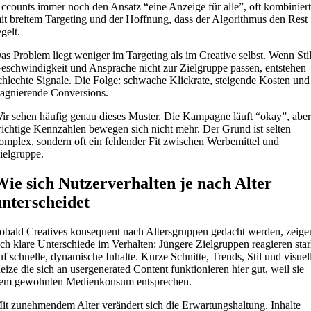
ccounts immer noch den Ansatz “eine Anzeige für alle”, oft kombinier
it breitem Targeting und der Hoffnung, dass der Algorithmus den Rest
egelt.
as Problem liegt weniger im Targeting als im Creative selbst. Wenn Stil
eschwindigkeit und Ansprache nicht zur Zielgruppe passen, entstehen
chlechte Signale. Die Folge: schwache Klickrate, steigende Kosten und
tagnierende Conversions.
ir sehen häufig genau dieses Muster. Die Kampagne läuft “okay”, abe
ichtige Kennzahlen bewegen sich nicht mehr. Der Grund ist selten
omplex, sondern oft ein fehlender Fit zwischen Werbemittel und
ielgruppe.
Wie sich Nutzerverhalten je nach Alter
unterscheidet
obald Creatives konsequent nach Altersgruppen gedacht werden, zeige
ich klare Unterschiede im Verhalten: Jüngere Zielgruppen reagieren sta
uf schnelle, dynamische Inhalte. Kurze Schnitte, Trends, Stil und visuel
eize die sich an usergenerated Content funktionieren hier gut, weil sie
em gewohnten Medienkonsum entsprechen.
it zunehmendem Alter verändert sich die Erwartungshaltung. Inhalte