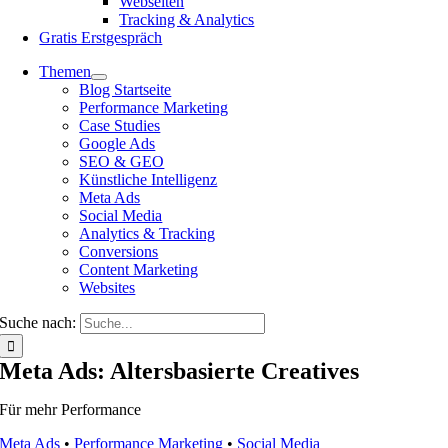
Webseiten
Tracking & Analytics
Gratis Erstgespräch
Themen
Blog Startseite
Performance Marketing
Case Studies
Google Ads
SEO & GEO
Künstliche Intelligenz
Meta Ads
Social Media
Analytics & Tracking
Conversions
Content Marketing
Websites
Suche nach:
Meta Ads: Altersbasierte Creatives
Für mehr Performance
Meta Ads
•
Performance Marketing
•
Social Media