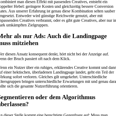
ombiniert man diesen Effekt mit passenden Creatives, entsteht ein
oppelter Hebel: geringere Kosten und gleichzeitig bessere Conversion
ates. Aus unserer Erfahrung ist genau diese Kombination selten sauber
mgesetzt. Entweder wird günstige Reichweite genutzt, aber mit
npassenden Creatives verbrannt, oder es gibt gute Creatives, aber nur i
tark umkämpften Zielgruppen.
Mehr als nur Ads: Auch die Landingpage
muss mitziehen
er diesen Ansatz konsequent denkt, hört nicht bei der Anzeige auf.
enn der Bruch passiert oft nach dem Klick.
enn ein Nutzer über ein ruhiges, erklärendes Creative kommt und dan
uf einer hektischen, überladenen Landingpage landet, geht ein Teil der
irkung sofort verloren. Gleiches gilt umgekehrt. Unterschiedliche
ltersgruppen bringen unterschiedliche Erwartungen mit und genau dar
ollte sich die gesamte Nutzerführung orientieren.
Segmentieren oder dem Algorithmus
überlassen?
n dieser Stelle kommt eine berechtigte Gegenfrage auf: Muss man