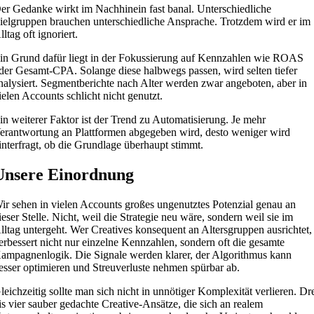
er Gedanke wirkt im Nachhinein fast banal. Unterschiedliche
ielgruppen brauchen unterschiedliche Ansprache. Trotzdem wird er im
lltag oft ignoriert.
in Grund dafür liegt in der Fokussierung auf Kennzahlen wie ROAS
der Gesamt-CPA. Solange diese halbwegs passen, wird selten tiefer
nalysiert. Segmentberichte nach Alter werden zwar angeboten, aber in
ielen Accounts schlicht nicht genutzt.
in weiterer Faktor ist der Trend zu Automatisierung. Je mehr
erantwortung an Plattformen abgegeben wird, desto weniger wird
interfragt, ob die Grundlage überhaupt stimmt.
Unsere Einordnung
ir sehen in vielen Accounts großes ungenutztes Potenzial genau an
ieser Stelle. Nicht, weil die Strategie neu wäre, sondern weil sie im
lltag untergeht. Wer Creatives konsequent an Altersgruppen ausrichtet,
erbessert nicht nur einzelne Kennzahlen, sondern oft die gesamte
ampagnenlogik. Die Signale werden klarer, der Algorithmus kann
esser optimieren und Streuverluste nehmen spürbar ab.
leichzeitig sollte man sich nicht in unnötiger Komplexität verlieren. Dr
is vier sauber gedachte Creative-Ansätze, die sich an realem