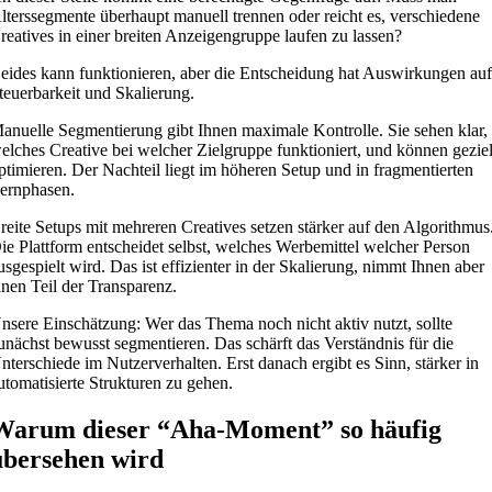
lterssegmente überhaupt manuell trennen oder reicht es, verschiedene
reatives in einer breiten Anzeigengruppe laufen zu lassen?
eides kann funktionieren, aber die Entscheidung hat Auswirkungen au
teuerbarkeit und Skalierung.
anuelle Segmentierung gibt Ihnen maximale Kontrolle. Sie sehen klar,
elches Creative bei welcher Zielgruppe funktioniert, und können geziel
ptimieren. Der Nachteil liegt im höheren Setup und in fragmentierten
ernphasen.
reite Setups mit mehreren Creatives setzen stärker auf den Algorithmus
ie Plattform entscheidet selbst, welches Werbemittel welcher Person
usgespielt wird. Das ist effizienter in der Skalierung, nimmt Ihnen aber
inen Teil der Transparenz.
nsere Einschätzung: Wer das Thema noch nicht aktiv nutzt, sollte
unächst bewusst segmentieren. Das schärft das Verständnis für die
nterschiede im Nutzerverhalten. Erst danach ergibt es Sinn, stärker in
utomatisierte Strukturen zu gehen.
Warum dieser “Aha-Moment” so häufig
übersehen wird