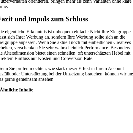
utzerverhalten orientieren, bringen mehr als zehn Varianten ohne klare
inie.
Fazit und Impuls zum Schluss
ie eigentliche Erkenntnis ist unbequem einfach: Nicht Ihre Zielgruppe
asst sich Ihrer Werbung an, sondern Ihre Werbung sollte sich an die
ielgruppe anpassen. Wenn Sie aktuell noch mit einheitlichen Creatives
rbeiten, verschenken Sie sehr wahrscheinlich Performance. Besonders
ie Altersdimension bietet einen schnellen, oft unterschätzten Hebel mit
irektem Einfluss auf Kosten und Conversion Rate.
enn Sie prüfen möchten, wie stark dieser Effekt in Ihrem Account
usfällt oder Unterstützung bei der Umsetzung brauchen, können wir un
as gerne gemeinsam ansehen.
Ähnliche Inhalte